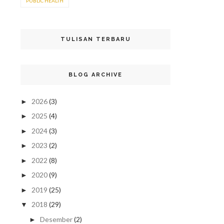
PUBLIC HEALTH
TULISAN TERBARU
BLOG ARCHIVE
2026
(3)
►
2025
(4)
►
2024
(3)
►
2023
(2)
►
2022
(8)
►
2020
(9)
►
2019
(25)
►
2018
(29)
▼
Desember
(2)
►