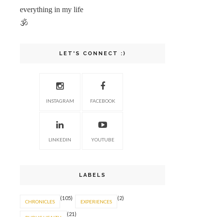
everything in my life
🕉
LET'S CONNECT :)
INSTAGRAM
FACEBOOK
LINKEDIN
YOUTUBE
LABELS
(105)
(2)
CHRONICLES
EXPERIENCES
(21)