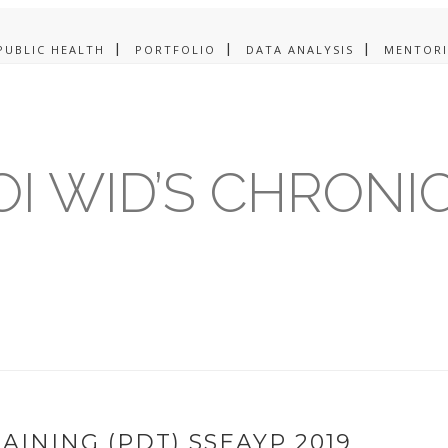
PUBLIC HEALTH
PORTFOLIO
DATA ANALYSIS
MENTOR
I WID’S CHRONI
INING (PDT) SSEAYP 2019