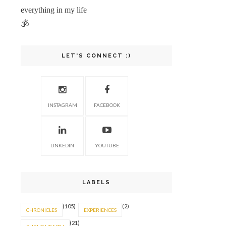
everything in my life
🕉
LET'S CONNECT :)
INSTAGRAM
FACEBOOK
LINKEDIN
YOUTUBE
LABELS
(105)
(2)
CHRONICLES
EXPERIENCES
(21)