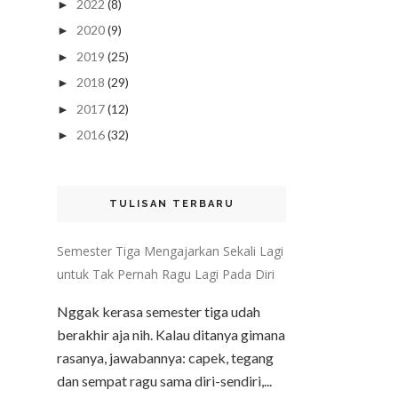
2022
(8)
►
2020
(9)
►
2019
(25)
►
2018
(29)
►
2017
(12)
►
2016
(32)
►
TULISAN TERBARU
Semester Tiga Mengajarkan Sekali Lagi
untuk Tak Pernah Ragu Lagi Pada Diri
Nggak kerasa semester tiga udah
berakhir aja nih. Kalau ditanya gimana
rasanya, jawabannya: capek, tegang
dan sempat ragu sama diri-sendiri,...