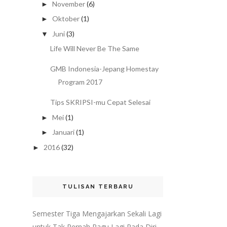
November
(6)
►
Oktober
(1)
►
Juni
(3)
▼
Life Will Never Be The Same
GMB Indonesia-Jepang Homestay
Program 2017
Tips SKRIPSI-mu Cepat Selesai
Mei
(1)
►
Januari
(1)
►
2016
(32)
►
TULISAN TERBARU
Semester Tiga Mengajarkan Sekali Lagi
untuk Tak Pernah Ragu Lagi Pada Diri